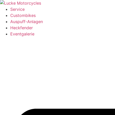
Zum
Inhalt
Service
springen
Custombikes
Auspuff-Anlagen
Heckfender
Eventgalerie